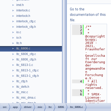
imd.h
►
Go to the
interlock.c
►
documentation of this
interlock.h
►
file.
interlock_cfg.c
►
    1
/**
interlock_cfg.h
►
    2
 *
io.c
►
    3
 * 
@copyright 
io.h
►
&copy; 
2010 - 
ltc.h
►
2021, 
ltc_6806.c
►
Fraunhofer
-
ltc_6806_cfg.c
►
Gesellscha
ft zur 
ltc_6806_cfg.h
►
Foerderung 
ltc_6813-1.c
►
der 
angewandte
ltc_6813-1_cfg.c
►
n 
Forschung 
ltc_6813-1_cfg.h
►
e.V.
ltc_cfg.h
    4
 * All 
►
rights 
ltc_defs.h
►
reserved.
    5
 *
ltc_mic.c
►
    6
 * SPDX-
License-
ltc_mic_dma.c
►
Identifier
ltc_mic_dma.h
►
: BSD-3-
Clause
src
app
driver
mic
ltc
6806
ltc_6806.c
ltc_mic_dma_cfg.c
    7
 *