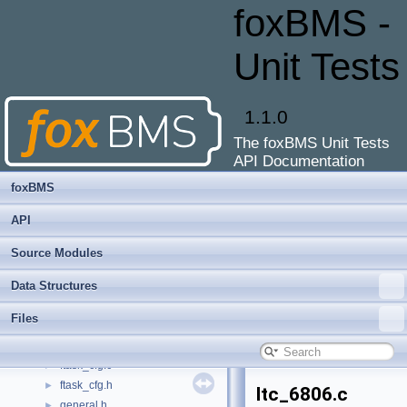
epcos_b57861s0103f045_polynomial.c
►
foxBMS -
fake_none.c
►
fake_none.h
►
Unit Tests
fake_none_lookup-table.c
►
fake_none_polynomial.c
►
fassert.c
►
1.1.0
fassert.h
►
The foxBMS Unit Tests
foxmath.c
►
API Documentation
foxmath.h
►
fram.c
►
foxBMS
fram.h
►
API
fram_cfg.c
►
fram_cfg.h
►
Source Modules
fstartup.c
►
Data Structures
fstd_types.h
►
fsystem.h
►
Files
ftask.c
►
ftask.h
►
ftask_cfg.c
►
ftask_cfg.h
►
ltc_6806.c
general.h
►