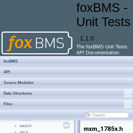
ltc_6806_cfg.c
►
foxBMS -
ltc_6806_cfg.h
►
ltc_6813-1.c
►
Unit Tests
ltc_6813-1_cfg.c
►
ltc_6813-1_cfg.h
►
ltc_cfg.h
►
1.1.0
ltc_defs.h
►
The foxBMS Unit Tests
ltc_mic.c
►
API Documentation
ltc_mic_dma.c
►
ltc_mic_dma.h
►
foxBMS
ltc_mic_dma_cfg.c
API
ltc_mic_dma_cfg.h
main.c
►
Source Modules
main.h
►
Data Structures
masterinfo.c
►
masterinfo.h
►
Files
mcu.c
►
mcu.h
►
meas.c
►
meas.h
►
mxm_1785x.h
mic.h
►