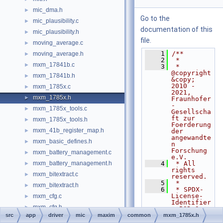
mic_dma.h
►
Go to the
mic_plausibility.c
►
documentation of this
mic_plausibility.h
►
file.
moving_average.c
►
    1
/**
moving_average.h
►
    2
 *
mxm_17841b.c
►
    3
 * 
@copyright 
mxm_17841b.h
►
&copy; 
2010 - 
mxm_1785x.c
►
2021, 
mxm_1785x.h
►
Fraunhofer
-
mxm_1785x_tools.c
►
Gesellscha
ft zur 
mxm_1785x_tools.h
►
Foerderung 
mxm_41b_register_map.h
►
der 
angewandte
mxm_basic_defines.h
►
n 
Forschung 
mxm_battery_management.c
►
e.V.
mxm_battery_management.h
    4
 * All 
►
rights 
mxm_bitextract.c
►
reserved.
    5
 *
mxm_bitextract.h
►
    6
 * SPDX-
License-
mxm_cfg.c
►
Identifier
mxm_cfg.h
►
: BSD-3-
Clause
src
app
driver
mic
maxim
common
mxm_1785x.h
mxm_crc8.c
►
    7
 *