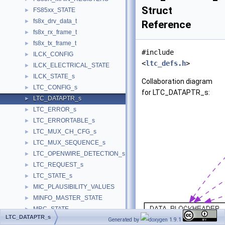
Struct
FS85xx_STATE
►
fs8x_drv_data_t
►
Reference
fs8x_rx_frame_t
►
fs8x_tx_frame_t
►
#include
ILCK_CONFIG
►
<
ltc_defs.h
>
ILCK_ELECTRICAL_STATE
►
ILCK_STATE_s
►
Collaboration diagram
LTC_CONFIG_s
►
for LTC_DATAPTR_s:
LTC_DATAPTR_s
►
LTC_ERROR_s
►
LTC_ERRORTABLE_s
►
LTC_MUX_CH_CFG_s
►
LTC_MUX_SEQUENCE_s
►
LTC_OPENWIRE_DETECTION_s
►
LTC_REQUEST_s
►
LTC_STATE_s
►
MIC_PLAUSIBILITY_VALUES
►
MINFO_MASTER_STATE
►
MRC_STATE
►
LTC_DATAPTR_s
MXM_41B_INSTANCE
Generated by
1.9.1
►