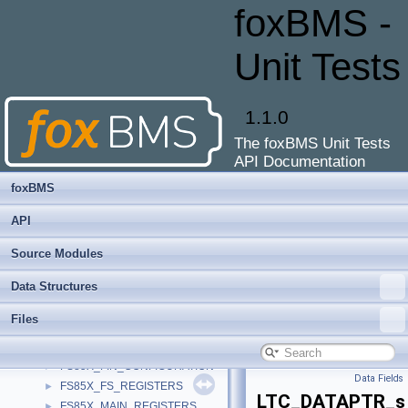
DATA_BLOCK_USER_MUX
►
foxBMS -
DATA_BLOCKHEADER
►
DATA_QUEUE_BIST_INJECTED_MESSAGE
►
Unit Tests
DATA_QUEUE_MESSAGE
►
DIAG
►
DIAG_CH_CFG
►
1.1.0
DIAG_DATABASE_SHIM
►
The foxBMS Unit Tests
DIAG_DEV
►
API Documentation
DMA_CHANNEL_CONFIG
►
DMA_REQUEST_CONFIG
►
foxBMS
FAKE_DATABASE_ENTRIES
►
API
FAKE_STATE
►
FRAM_BASE_HEADER_s
►
Source Modules
FRAM_DEEP_DISCHARGE_FLAG
►
Data Structures
FRAM_SBC_INIT
►
FRAM_SOC
►
Files
FRAM_SOE
►
FRAM_VERSION
►
FS85X_FIN_CONFIGURATION
►
Data Fields
FS85X_FS_REGISTERS
►
LTC_DATAPTR_s
FS85X_MAIN_REGISTERS
►