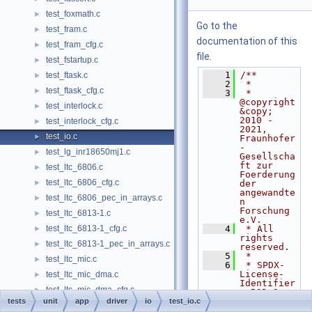
test_foxmath.c
►
Go to the
test_fram.c
►
documentation of this
test_fram_cfg.c
►
file.
test_fstartup.c
►
    1
/**
test_ftask.c
►
    2
 *
test_ftask_cfg.c
►
    3
 * 
@copyright 
test_interlock.c
►
&copy; 
2010 - 
test_interlock_cfg.c
►
2021, 
test_io.c
►
Fraunhofer
-
test_lg_inr18650mj1.c
►
Gesellscha
ft zur 
test_ltc_6806.c
►
Foerderung 
test_ltc_6806_cfg.c
►
der 
angewandte
test_ltc_6806_pec_in_arrays.c
►
n 
Forschung 
test_ltc_6813-1.c
►
e.V.
test_ltc_6813-1_cfg.c
    4
 * All 
►
rights 
test_ltc_6813-1_pec_in_arrays.c
►
reserved.
    5
 *
test_ltc_mic.c
►
    6
 * SPDX-
License-
test_ltc_mic_dma.c
►
Identifier
test_ltc_mic_dma_cfg.c
►
: BSD-3-
Clause
tests
unit
app
driver
io
test_io.c
test_main.c
►
    7
 *