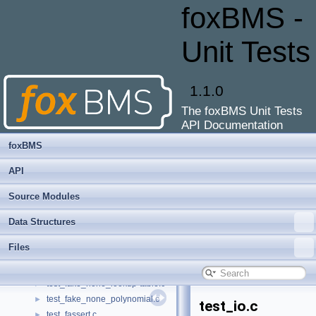
test_diag_cbs_ltc.c
►
foxBMS -
test_diag_cbs_mic.c
►
test_diag_cbs_plausibility.c
►
Unit Tests
test_diag_cbs_power-measurement.c
►
test_diag_cbs_sbc.c
►
test_diag_cbs_sys-mon.c
►
1.1.0
test_diag_cbs_temperature.c
►
The foxBMS Unit Tests
test_diag_cbs_voltage.c
►
API Documentation
test_diag_cfg.c
►
test_dma.c
►
foxBMS
test_dma_cfg.c
►
API
test_epcos_b57251v5103j060.c
►
test_epcos_b57251v5103j060_lookup-table.c
►
Source Modules
test_epcos_b57251v5103j060_polynomial.c
►
Data Structures
test_epcos_b57861s0103f045.c
►
test_epcos_b57861s0103f045_lookup-table.c
►
Files
test_epcos_b57861s0103f045_polynomial.c
►
test_fake_none.c
►
test_fake_none_lookup-table.c
►
test_fake_none_polynomial.c
►
test_io.c
test_fassert.c
►