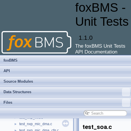
test_mcu.c
►
foxBMS -
test_meas.c
►
test_mic_plausibility.c
►
Unit Tests
test_moving_average.c
►
test_mxm_17841b.c
►
test_mxm_1785x.c
►
1.1.0
test_mxm_1785x_tools.c
►
The foxBMS Unit Tests
test_mxm_battery_management.c
►
API Documentation
test_mxm_bitextract.c
►
test_mxm_cfg.c
►
foxBMS
test_mxm_crc8.c
►
API
test_mxm_mic.c
►
test_mxm_mic_dma.c
►
Source Modules
test_mxm_register_map.c
►
Data Structures
test_mxm_registry.c
►
test_n775.c
►
Files
test_n775_cfg.c
►
test_no-imd.c
►
test_nxp_mic.c
►
test_nxp_mic_dma.c
►
test_soa.c
test_nxp_mic_dma_cfg.c
►