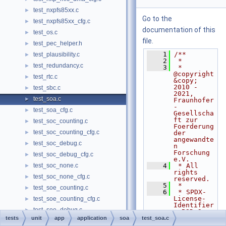
test_nxpfs85xx.c
►
Go to the
test_nxpfs85xx_cfg.c
►
documentation of this
test_os.c
►
file.
test_pec_helper.h
►
    1
/**
test_plausibility.c
►
    2
 *
test_redundancy.c
►
    3
 * 
@copyright 
test_rtc.c
►
&copy; 
2010 - 
test_sbc.c
►
2021, 
test_soa.c
►
Fraunhofer
-
test_soa_cfg.c
►
Gesellscha
ft zur 
test_soc_counting.c
►
Foerderung 
test_soc_counting_cfg.c
►
der 
angewandte
test_soc_debug.c
►
n 
Forschung 
test_soc_debug_cfg.c
►
e.V.
test_soc_none.c
    4
 * All 
►
rights 
test_soc_none_cfg.c
►
reserved.
    5
 *
test_soe_counting.c
►
    6
 * SPDX-
License-
test_soe_counting_cfg.c
►
Identifier
test_soe_debug.c
►
: BSD-3-
Clause
tests
unit
app
application
soa
test_soa.c
test_soe_debug_cfg.c
►
    7
 *