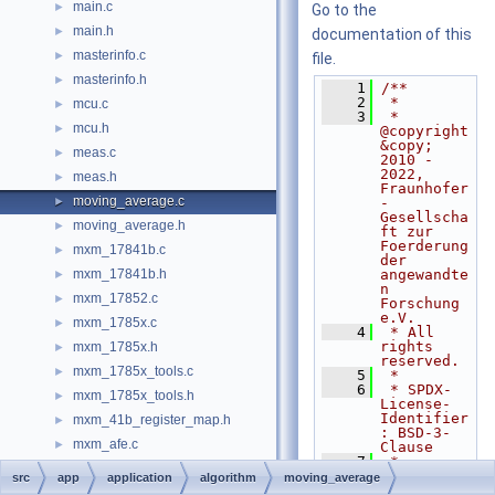
main.c
►
Go to the
main.h
►
documentation of this
masterinfo.c
►
file.
masterinfo.h
►
    1
/**
    2
 *
mcu.c
►
    3
 * 
mcu.h
►
@copyright 
&copy; 
meas.c
►
2010 - 
2022, 
meas.h
►
Fraunhofer
moving_average.c
►
-
Gesellscha
moving_average.h
►
ft zur 
Foerderung 
mxm_17841b.c
►
der 
mxm_17841b.h
angewandte
►
n 
mxm_17852.c
►
Forschung 
e.V.
mxm_1785x.c
►
    4
 * All 
rights 
mxm_1785x.h
►
reserved.
mxm_1785x_tools.c
►
    5
 *
    6
 * SPDX-
mxm_1785x_tools.h
►
License-
Identifier
mxm_41b_register_map.h
►
: BSD-3-
mxm_afe.c
►
Clause
    7
 *
mxm_afe_dma.c
►
    8
 * 
src
app
application
algorithm
moving_average
Redistribu
mxm_afe_dma.h