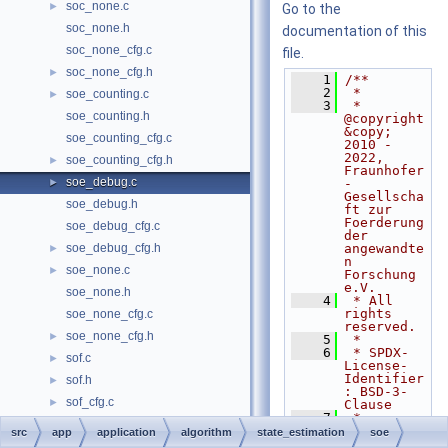
soc_none.c
►
Go to the
soc_none.h
documentation of this
soc_none_cfg.c
file.
soc_none_cfg.h
►
    1
/**
    2
 *
soe_counting.c
►
    3
 * 
soe_counting.h
@copyright 
&copy; 
soe_counting_cfg.c
2010 - 
2022, 
soe_counting_cfg.h
►
Fraunhofer
soe_debug.c
►
-
Gesellscha
soe_debug.h
ft zur 
Foerderung 
soe_debug_cfg.c
der 
soe_debug_cfg.h
angewandte
►
n 
soe_none.c
►
Forschung 
e.V.
soe_none.h
    4
 * All 
rights 
soe_none_cfg.c
reserved.
soe_none_cfg.h
►
    5
 *
    6
 * SPDX-
sof.c
►
License-
Identifier
sof.h
►
: BSD-3-
sof_cfg.c
►
Clause
    7
 *
sof_cfg.h
►
    8
 * 
src
app
application
algorithm
state_estimation
soe
Redistribu
soh_debug.c
►