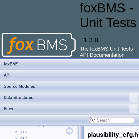
mxm_register_map.h
►
foxBMS -
mxm_registry.c
►
mxm_registry.h
►
Unit Tests
n775.c
►
n775.h
►
n775_cfg.c
►
1.3.0
n775_cfg.h
►
The foxBMS Unit Tests
n775_defs.h
►
API Documentation
no-imd.c
►
no-imd.h
►
foxBMS
nxp_afe.c
►
API
nxp_afe_dma.c
►
nxp_afe_dma.h
►
Source Modules
nxp_afe_dma_cfg.c
Data Structures
nxp_afe_dma_cfg.h
nxpfs85xx.c
►
Files
nxpfs85xx.h
►
nxpfs85xx_cfg.c
nxpfs85xx_cfg.h
os.c
►
plausibility_cfg.h
os.h
►